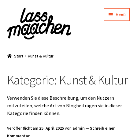
Zur
Zum
Menü
Navigation
Inhalt
springen
springen
Start
Start
Kunst & Kultur
Allgemeine Geschäftsbedingungen
Kategorie:
Kunst & Kultur
Das sind wir
Galerie
Verwenden Sie diese Beschreibung, um den Nutzern
mitzuteilen, welche Art von Blogbeiträgen sie in dieser
Kasse
Kategorie finden können.
Kooperationsanfragen
Veröffentlicht am
25. April 2025
von
admin
—
Schreib einen
Kommentar