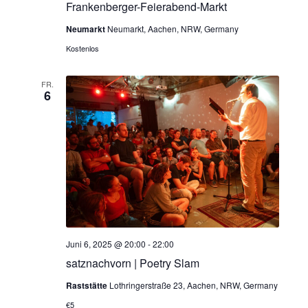
c
v
Frankenberger-Feierabend-Markt
h
i
Neumarkt
Neumarkt, Aachen, NRW, Germany
t
Kostenlos
g
e
a
FR.
6
n
t
,
i
N
o
a
n
v
i
Juni 6, 2025 @ 20:00
-
22:00
g
satznachvorn | Poetry Slam
a
Raststätte
Lothringerstraße 23, Aachen, NRW, Germany
€5