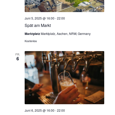
u
s
c
Juni 5, 2025 @ 16:00
-
22:00
i
Spät am Markt
h
c
Marktplatz
Marktplatz, Aachen, NRW, Germany
e
h
Kostenlos
u
t
n
FR.
6
e
d
n
A
-
n
N
s
i
a
Juni 6, 2025 @ 16:00
-
22:00