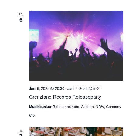
t
i
FR.
6
o
n
Juni 6, 2025 @ 20:30
-
Juni 7, 2025 @ 5:00
Grenzland Records Releaseparty
Musikbunker
Rehmannstraße, Aachen, NRW, Germany
€10
SA.