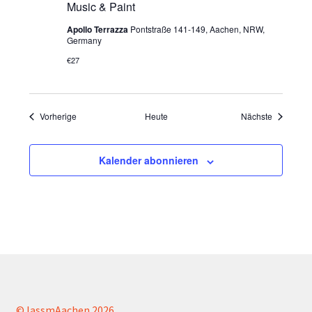
Music & Paint
Apollo Terrazza
Pontstraße 141-149, Aachen, NRW,
Germany
€27
Veranstaltungen
Veranstal
Vorherige
Heute
Nächste
Kalender abonnieren
© lassmAachen 2026